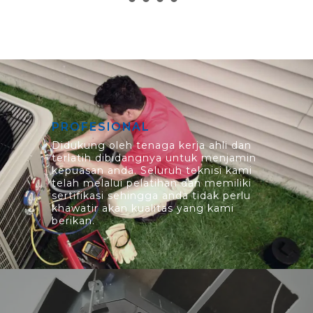
PROFESIONAL
Didukung oleh tenaga kerja ahli dan
terlatih dibidangnya untuk menjamin
kepuasan anda. Seluruh teknisi kami
telah melalui pelatihan dan memiliki
sertifikasi sehingga anda tidak perlu
khawatir akan kualitas yang kami
berikan.